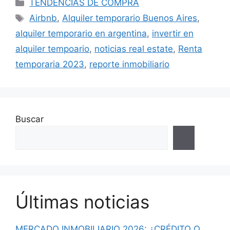
Categorías
TENDENCIAS DE COMPRA
Etiquetas
Airbnb
,
Alquiler temporario Buenos Aires
,
alquiler temporario en argentina
,
invertir en
alquiler tempoario
,
noticias real estate
,
Renta
temporaria 2023
,
reporte inmobiliario
Buscar
Últimas noticias
MERCADO INMOBILIARIO 2026: ¿CRÉDITO O