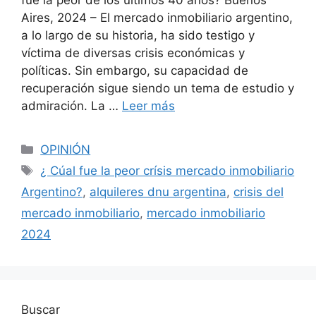
Aires, 2024 – El mercado inmobiliario argentino,
a lo largo de su historia, ha sido testigo y
víctima de diversas crisis económicas y
políticas. Sin embargo, su capacidad de
recuperación sigue siendo un tema de estudio y
admiración. La …
Leer más
Categorías
OPINIÓN
Etiquetas
¿ Cúal fue la peor crísis mercado inmobiliario
Argentino?
,
alquileres dnu argentina
,
crisis del
mercado inmobiliario
,
mercado inmobiliario
2024
Buscar