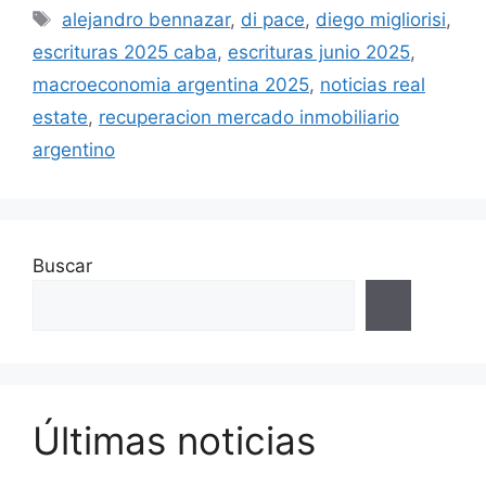
Etiquetas
alejandro bennazar
,
di pace
,
diego migliorisi
,
escrituras 2025 caba
,
escrituras junio 2025
,
macroeconomia argentina 2025
,
noticias real
estate
,
recuperacion mercado inmobiliario
argentino
Buscar
Últimas noticias