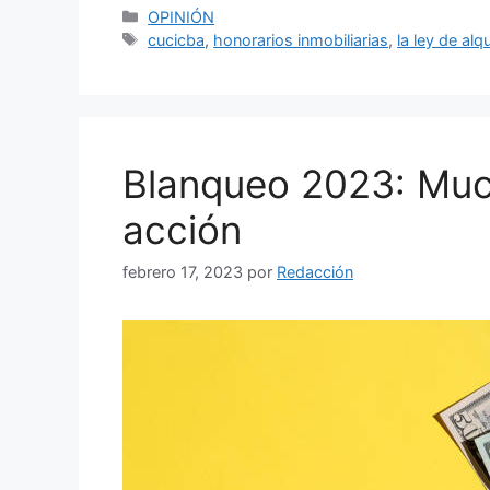
Categorías
OPINIÓN
Etiquetas
cucicba
,
honorarios inmobiliarias
,
la ley de alq
Blanqueo 2023: Muc
acción
febrero 17, 2023
por
Redacción