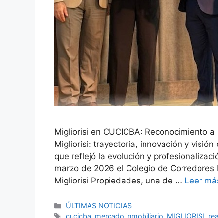
Migliorisi en CUCICBA: Reconocimiento a 
Migliorisi: trayectoria, innovación y visió
que reflejó la evolución y profesionalizaci
marzo de 2026 el Colegio de Corredores I
Migliorisi Propiedades, una de …
Leer má
Categorías
ÚLTIMAS NOTICIAS
Etiquetas
cucicba
,
mercado inmobiliario
,
MIGLIORISI
,
rea