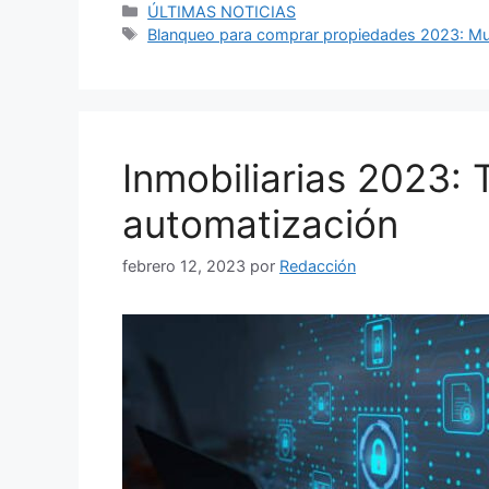
Categorías
ÚLTIMAS NOTICIAS
Etiquetas
Blanqueo para comprar propiedades 2023: Mu
Inmobiliarias 2023: 
automatización
febrero 12, 2023
por
Redacción